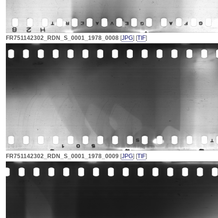
FR751142302_RDN_S_0001_1978_0008
[
JPG
] [
TIF
]
FR751142302_RDN_S_0001_1978_0009
[
JPG
] [
TIF
]