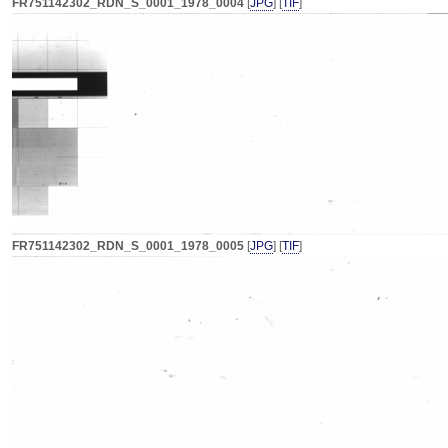
FR751142302_RDN_S_0001_1978_0004
[
JPG
] [
TIF
]
FR751142302_RDN_S_0001_1978_0005
[
JPG
] [
TIF
]