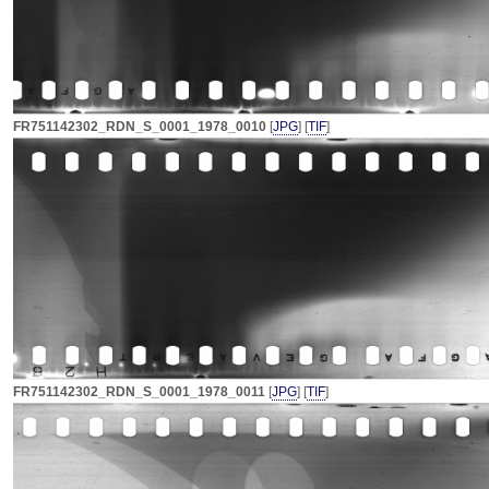
FR751142302_RDN_S_0001_1978_0010
[
JPG
] [
TIF
]
FR751142302_RDN_S_0001_1978_0011
[
JPG
] [
TIF
]