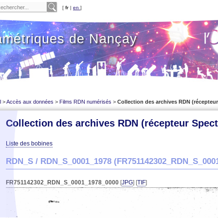
[
fr
|
en
]
amétriques de Nançay
l
>
Accès aux données
>
Films RDN numérisés
>
Collection des archives RDN (récepteur
Collection des archives RDN (récepteur Spect
Liste des bobines
RDN_S
/
RDN_S_0001_1978
(FR751142302_RDN_S_0001
FR751142302_RDN_S_0001_1978_0000
[
JPG
] [
TIF
]