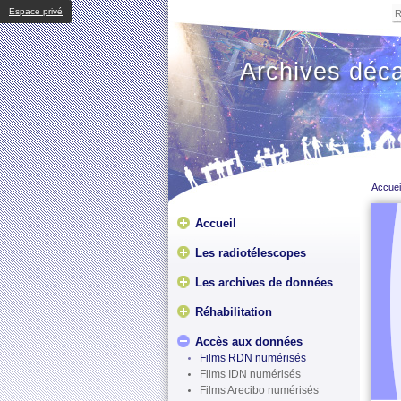
Espace privé
Archives déc
Accuei
Accueil
Les radiotélescopes
Les archives de données
Réhabilitation
Accès aux données
Films RDN numérisés
Films IDN numérisés
Films Arecibo numérisés