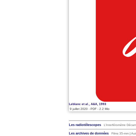
Leblanc et al., A&A, 1993
9 juillet 2020
-
PDF
-
2.2 Mio
Les radiotélescopes
L’Interféromètre Déca
Les archives de données
Films 35-mm
|
Aut