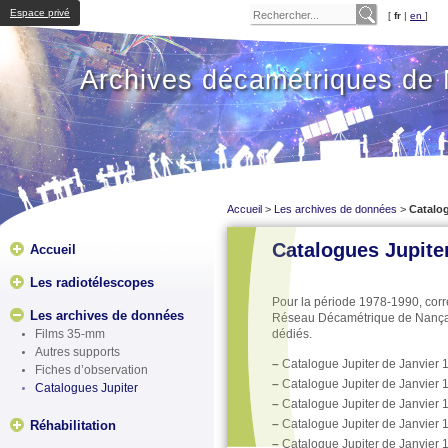
Espace privé
[
fr
|
en
]
Archives décamétriques de
Accueil
>
Les archives de données
>
Catalog
Catalogues Jupite
Accueil
Les radiotélescopes
Pour la période 1978-1990, corr
Les archives de données
Réseau Décamétrique de Nançay a
Films 35-mm
dédiés.
Autres supports
–
Catalogue Jupiter de Janvier
Fiches d’observation
–
Catalogue Jupiter de Janvier
Catalogues Jupiter
–
Catalogue Jupiter de Janvier
–
Catalogue Jupiter de Janvier
Réhabilitation
–
Catalogue Jupiter de Janvier