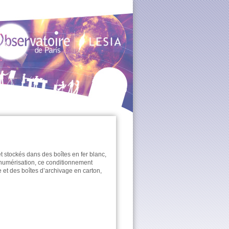
t stockés dans des boîtes en fer blanc,
e numérisation, ce conditionnement
 et des boîtes d’archivage en carton,