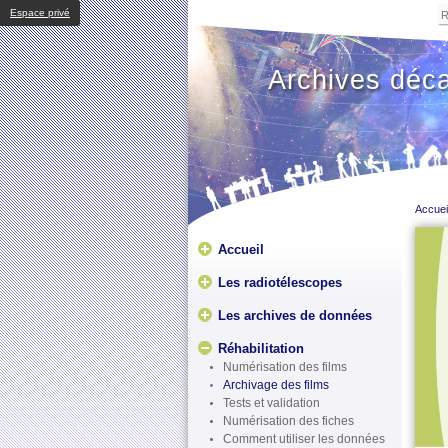
Espace privé
Archives déc
Accuei
Accueil
Les radiotélescopes
Les archives de données
Réhabilitation
Numérisation des films
Archivage des films
Tests et validation
Numérisation des fiches
Comment utiliser les données