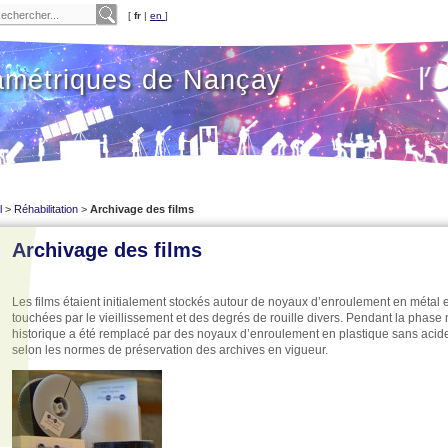
[
fr
|
en
]
amétriques de Nançay
l
>
Réhabilitation
>
Archivage des films
Archivage des films
Les films étaient initialement stockés autour de noyaux d’enroulement en métal e
touchées par le vieillissement et des degrés de rouille divers. Pendant la phas
historique a été remplacé par des noyaux d’enroulement en plastique sans acide
selon les normes de préservation des archives en vigueur.