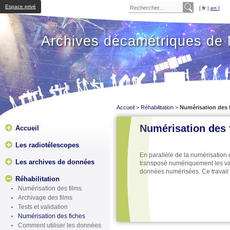
Espace privé
[
fr
|
en
]
Archives décamétriques de
Accueil
>
Réhabilitation
>
Numérisation des 
Numérisation des 
Accueil
Les radiotélescopes
En parallèle de la numérisation 
Les archives de données
transposé numériquement les va
données numérisées. Ce travail a
Réhabilitation
Numérisation des films
Archivage des films
Tests et validation
Numérisation des fiches
Comment utiliser les données