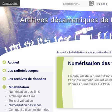
Espace privé
[
fr
|
en
]
Archives décamétriques de
Accueil
>
Réhabilitation
>
Numérisation des fi
Accueil
Numérisation des 
Les radiotélescopes
En parallèle de la numérisation 
Les archives de données
transposé numériquement les va
données numérisées. Ce travail a
Réhabilitation
Numérisation des films
Archivage des films
Tests et validation
Numérisation des fiches
Comment utiliser les données